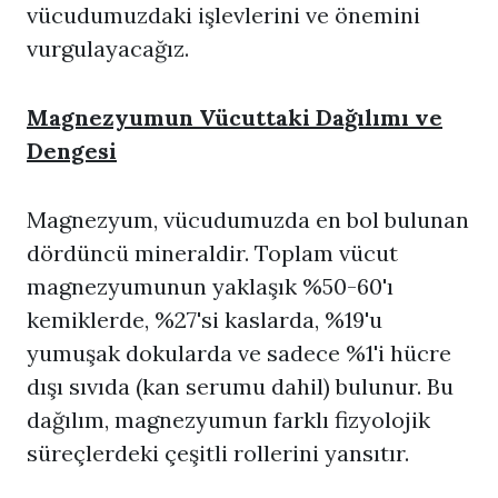
vücudumuzdaki işlevlerini ve önemini
vurgulayacağız.
Magnezyumun Vücuttaki Dağılımı ve
Dengesi
Magnezyum, vücudumuzda en bol bulunan
dördüncü mineraldir. Toplam vücut
magnezyumunun yaklaşık %50-60'ı
kemiklerde, %27'si kaslarda, %19'u
yumuşak dokularda ve sadece %1'i hücre
dışı sıvıda (kan serumu dahil) bulunur. Bu
dağılım, magnezyumun farklı fizyolojik
süreçlerdeki çeşitli rollerini yansıtır.